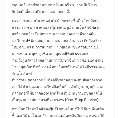
รัฐมนตรี ประจำสำนักนายกรัฐมนตรี ประธานที่ปรึกษา
กิตติมศักดิ์และอดีตนายกสมาคมก่อตั้ง
บรรยากาศภายในงานเต็มไปด้วยความชื่นมื่น โดยมีคณะ
กรรมการจากสมาคมและผู้ทรงคุณวุฒิร่วมเป็นสักขีพยาน
อาทิ นายสร้างรัฐ หัตถวงษ์นายกสมาคมการค้าภาคพื้น
เอเซีย-แปซิฟิกและอุปนายกสมาคมกล้องวงจรปิดอัจฉริยะ
ไทย คณะกรรมการสมาคมฯ, นายเฉลิมชัย ศรัณยวณิชย์,
นายเทอดไท ผูกบุญเชิด และคุณมณีทิพย์ ธรรมมา
รวมถึงผู้บริหารจากสถาบันการศึกษาชั้นนำ รศ.ดร.อุดมวิทย์
ไชยสกุลเกียรติ อธิการบดีมหาวิทยาลัยเทคโนโลยีราชมงคล
รัตนโกสินทร์
ที่มาร่วมแสดงความยินดีต่อก้าวสำคัญของศูนย์กลางตลาด
ดอกไม้ปากคลองตลาดใหม่ถือเป็นก้าวสำคัญของศูนย์กลาง
ตลาดดอกไม้ปากคลองตลาดใหม่ ที่มุ่งมั่นยกระดับตลาดให้
เป็นจุดหมายปลายทางที่ครบวงจร (One-Stop Service)
ตอบโจทย์ไลฟ์สไตล์ของผู้บริโภคยุคใหม่ ที่ไม่ได้มาเพียงเพื่อ
ซื้อดอกไม้ ผลไม้ แต่ยังสามารถเพลิดเพลินกับอาหารอร่อยได้