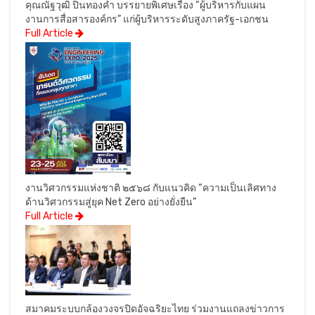
คุณณัฐวุฒิ ปิ่นทองคำ บรรยายพิเศษเรื่อง “ผู้บริหารกับแผน
งานการสื่อสารองค์กร” แก่ผู้บริหารระดับสูงภาครัฐ-เอกชน
Full Article
งานวิศวกรรมแห่งชาติ ๒๕๖๘ กับแนวคิด “ความเป็นเลิศทาง
ด้านวิศวกรรมสู่ยุค Net Zero อย่างยั่งยืน”
Full Article
สมาคมระบบกล้องวงจรปิดอัจฉริยะไทย ร่วมงานแถลงข่าวการ