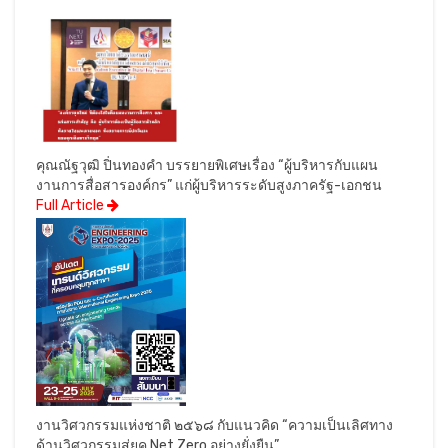
คุณณัฐวุฒิ ปิ่นทองคำ บรรยายพิเศษเรื่อง “ผู้บริหารกับแผน
งานการสื่อสารองค์กร” แก่ผู้บริหารระดับสูงภาครัฐ-เอกชน
Full Article
งานวิศวกรรมแห่งชาติ ๒๕๖๘ กับแนวคิด “ความเป็นเลิศทาง
ด้านวิศวกรรมสู่ยุค Net Zero อย่างยั่งยืน”